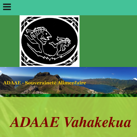
ADAAE Vahakekua