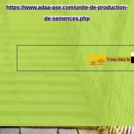
https://www.adaa-ase.com/unite-de-production-
de-semences.php
Vous ête
s le