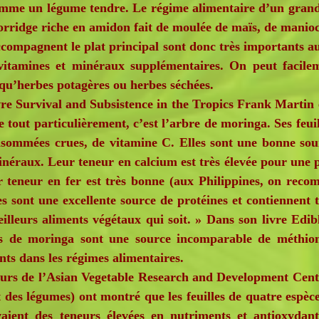
me un légume tendre. Le régime alimentaire d’un grand 
orridge riche en amidon fait de moulée de maïs, de manioc,
compagnent le plat principal sont donc très importants au 
vitamines et minéraux supplémentaires. On peut facileme
 qu’herbes potagères ou herbes séchées.
 Survival and Subsistence in the Tropics Frank Martin écri
e tout particulièrement, c’est l’arbre de moringa. Ses feu
nsommées crues, de vitamine C. Elles sont une bonne sou
inéraux. Leur teneur en calcium est très élevée pour une 
ur teneur en fer est très bonne (aux Philippines, on reco
s sont une excellente source de protéines et contiennent tr
illeurs aliments végétaux qui soit. » Dans son livre Edi
les de moringa sont une source incomparable de méthion
nts dans les régimes alimentaires.
s de l’Asian Vegetable Research and Development Cente
des légumes) ont montré que les feuilles de quatre espèces
vaient des teneurs élevées en nutriments et antioxydan