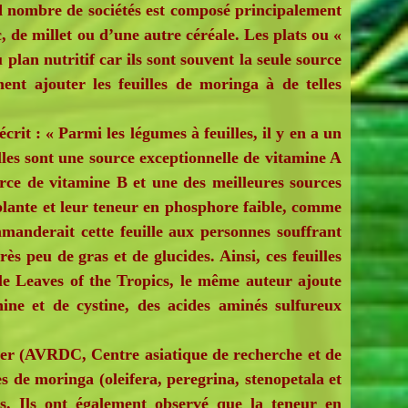
nombre de sociétés est composé principalement
 de millet ou d’une autre céréale. Les plats ou «
plan nutritif car ils sont souvent la seule source
nt ajouter les feuilles de moringa à de telles
t : « Parmi les légumes à feuilles, il y en a un
illes sont une source exceptionnelle de vitamine A
rce de vitamine B et une des meilleures sources
plante et leur teneur en phosphore faible, comme
mmanderait cette feuille aux personnes souffrant
ès peu de gras et de glucides. Ainsi, ces feuilles
ble Leaves of the Tropics, le même auteur ajoute
ine et de cystine, des acides aminés sulfureux
r (AVRDC, Centre asiatique de recherche et de
 de moringa (oleifera, peregrina, stenopetala et
ts. Ils ont également observé que la teneur en