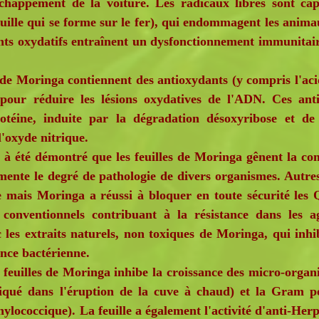
échappement de la voiture. Les radicaux libres sont cap
ouille qui se forme sur le fer), qui endommagent les anim
s oxydatifs entraînent un dysfonctionnement immunitaire
e Moringa contiennent des antioxydants (y compris l'acide
 pour réduire les lésions oxydatives de l'ADN. Ces anti
rotéine, induite par la dégradation désoxyribose et de
l'oxyde nitrique.
 été démontré que les feuilles de Moringa gênent la com
mente le degré de pathologie de divers organismes. Autres 
e mais Moringa a réussi à bloquer en toute sécurité les 
s conventionnels contribuant à la résistance dans les 
c les extraits naturels, non toxiques de Moringa, qui inhi
ance bactérienne.
feuilles de Moringa inhibe la croissance des micro-orga
liqué dans l'éruption de la cuve à chaud) et la Gram po
hylococcique). La feuille a également l'activité d'anti-He