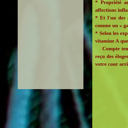
* Propriété an
affections inf
* Et l'un des 
comme un « gar
* Selon les exp
vitamine A que 
Compte tenu de
reçu des éloge
votre cour arr