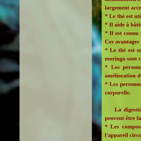
largement acce
* Le thé est u
* Il aide à bât
* Il est connu
Ces avantages 
* Le thé est u
moringa sont c
* Les personn
amélioration d
* Les personne
corporelle.
La digestion 
peuvent être fa
* Les composés
l'appareil circ