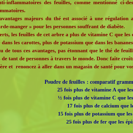
ti-inflammatoires des feuilles, comme mentionné ci-dess
lammatoires.
avantages majeurs du thé est associé à une régulation am
de-manger » pour les personnes souffrant de diabète.
erts, les feuilles de cet arbre a plus de vitamine C que les
dans les carottes, plus de potassium que dans les bananes 
 tous ces avantages, pas étonnant que le thé de feuille
s de tant de personnes à travers le monde. Donc faite cro
ière et renoncez à aller dans un magasin de santé pour vos
Poudre de feuilles : comparatif gra
25 fois plus de vitamine A que les
½ fois plus de vitamine C que le
17 fois plus de calcium que le
15 fois plus de potassium que le
25 fois plus de fer que les ép