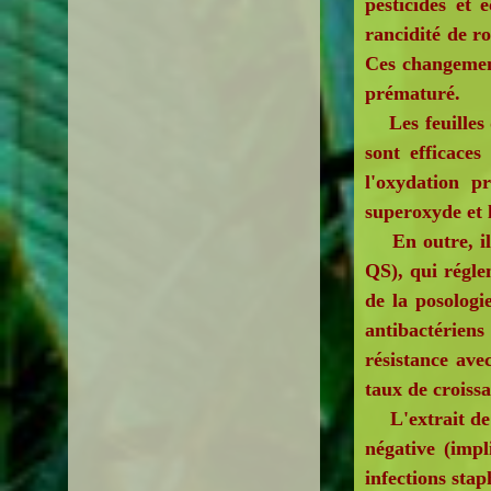
pesticides et 
rancidité de r
Ces changement
prématuré.
Les feuilles d
sont efficaces
l'oxydation p
superoxyde et 
En outre, il à
QS), qui régle
de la posologi
antibactérien
résistance ave
taux de croiss
L'extrait de 
négative (imp
infections stap