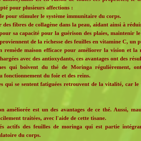
pté pour plusieurs affections :
tile pour stimuler le système immunitaire du corps.
ir des fibres de collagène dans la peau, aidant ainsi à réduire
 pour sa capacité pour la guérison des plaies, maintenir l
proviennent de la richesse des feuilles en vitamine C, un 
n remède maison efficace pour améliorer la vision et la 
hargées avec des antioxydants, ces avantages ont des résul
es qui boivent du thé de Moringa régulièrement, ont
u fonctionnement du foie et des reins.
s qui se sentent fatiguées retrouvent de la vitalité, car l
améliorée est un des avantages de ce thé. Aussi, maux 
cilement traitées, avec l'aide de cette tisane.
 actifs des feuilles de moringa qui est partie intégran
ulatoire du corps.