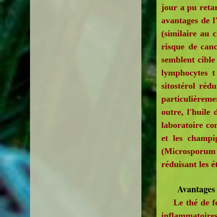
jour a pu retar
avantages de l'
(similaire au 
risque de cance
semblent cible 
lymphocytes t 
sitostérol réd
particulièreme
outre, l'huile
laboratoire co
et les champi
(Microsporum c
réduisant les 
Avantages du
Le thé de feui
inflammatoires