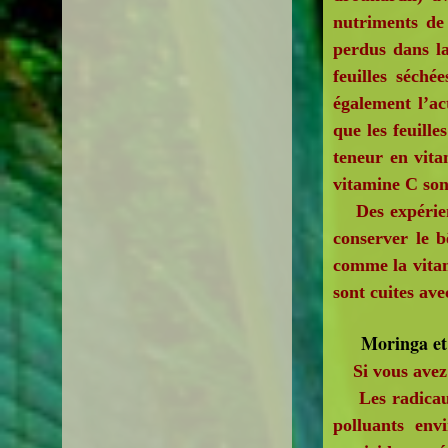
nutriments de 
perdus dans la
feuilles séché
également l’ac
que les feuill
teneur en vita
vitamine C son
Des expérience
conserver le b
comme la vitam
sont cuites ave
Moringa et 
Si vous avez d
Les radicaux 
polluants env