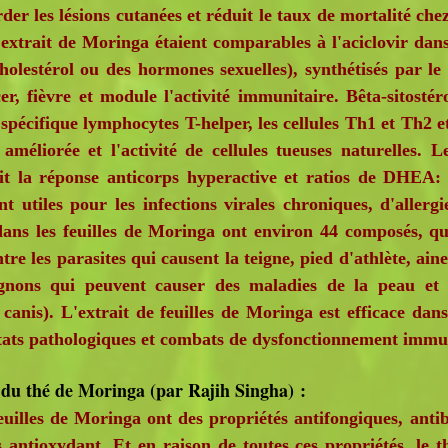
der les lésions cutanées et réduit le taux de mortalité chez
extrait de Moringa étaient comparables à l'aciclovir dans 
cholestérol ou des hormones sexuelles), synthétisés par le
r, fièvre et module l'activité immunitaire. Bêta-sitostéro
spécifique lymphocytes T-helper, les cellules Th1 et Th2 et
améliorée et l'activité de cellules tueuses naturelles.
uit la réponse anticorps hyperactive et ratios de DHEA: 
nt utiles pour les infections virales chroniques, d'alle
 dans les feuilles de Moringa ont environ 44 composés, qui
ntre les parasites qui causent la teigne, pied d'athlète, 
gnons qui peuvent causer des maladies de la peau et
anis). L'extrait de feuilles de Moringa est efficace dan
états pathologiques et combats de dysfonctionnement immu
 thé de Moringa (par Rajih Singha) :
lles de Moringa ont des propriétés antifongiques, antiba
 antioxydant. Et en raison de toutes ces propriétés, le 