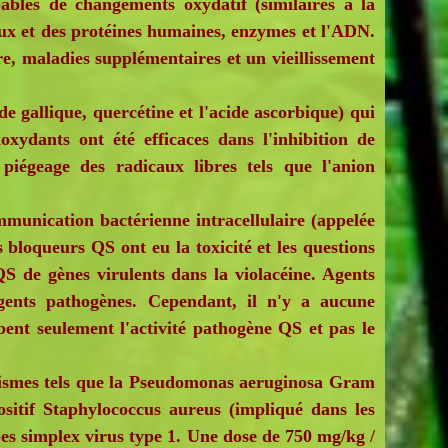
ables de changements oxydatif (similaires à la
aux et des protéines humaines, enzymes et l'ADN.
, maladies supplémentaires et un vieillissement
 gallique, quercétine et l'acide ascorbique) qui
oxydants ont été efficaces dans l'inhibition de
 piégeage des radicaux libres tels que l'anion
munication bactérienne intracellulaire (appelée
bloqueurs QS ont eu la toxicité et les questions
QS de gènes virulents dans la violacéine. Agents
agents pathogènes. Cependant, il n'y a aucune
bent seulement l'activité pathogène QS et pas le
nismes tels que la Pseudomonas aeruginosa Gram
sitif Staphylococcus aureus (impliqué dans les
rpes simplex virus type 1. Une dose de 750 mg/kg /