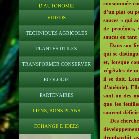
consommée com
D'AUTONOMIE
d’un plat ou p
VIDEOS
sauces » qui ac
de protéines, 
TECHNIQUES AGRICOLES
sauces en tant
Dans son livre
PLANTES UTILES
qui se distingu
et, lorsque co
TRANSFORMER CONSERVER
végétales de m
il se doit. Le
ECOLOGIE
d’anémie). Elle
PARTENAIRES
sont un des me
que les feuil
LIENS, BONS PLANS
souvent déficie
Des chercheur
ECHANGE D'IDEES
développement 
drouhardii) a