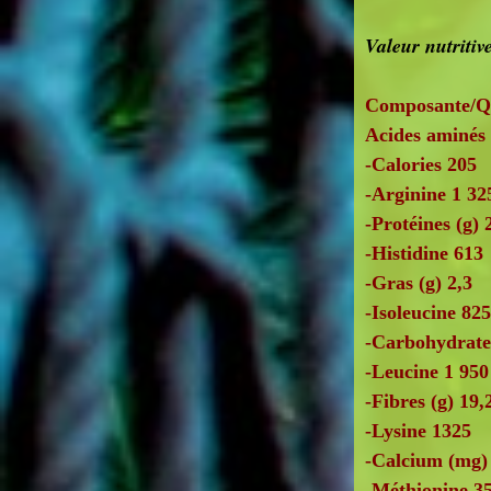
Valeur nutritiv
Composante/Qu
Acides aminés
-Calories 205
-Arginine 1 32
-Protéines (g) 
-Histidine 613
-Gras (g) 2,3
-Isoleucine 82
-Carbohydrates
-Leucine 1 950
-Fibres (g) 19,
-Lysine 1325
-Calcium (mg)
-Méthionine 3