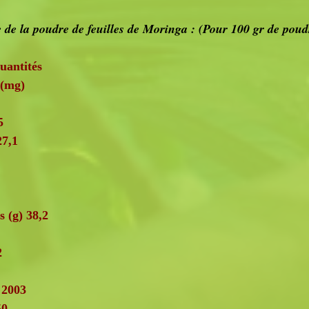
e de la poudre de feuilles de Moringa : (Pour 100 gr de poud
antités
 (mg)
5
27,1
5
 (g) 38,2
2
 2003
50