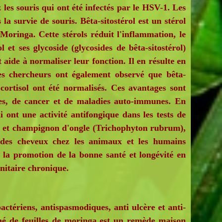
 les souris qui ont été infectés par le HSV-1. Les
la survie de souris. Bêta-sitostérol est un stérol
 Moringa. Cette stérols réduit l'inflammation, le
l et ses glycoside (glycosides de bêta-sitostérol)
 aide à normaliser leur fonction. Il en résulte en
 Les chercheurs ont également observé que bêta-
cortisol ont été normalisés. Ces avantages sont
rgies, de cancer et de maladies auto-immunes. En
 ont une activité antifongique dans les tests de
aine et champignon d'ongle (Trichophyton rubrum),
 des cheveux chez les animaux et les humains
s la promotion de la bonne santé et longévité en
nitaire chronique.
ctériens, antispasmodiques, anti ulcère et anti-
thé de feuilles de moringa est un remède maison