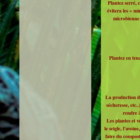
Plantez serré, 
évitera les « m
microbienne d
Plantez en tena
La production de
sécheresse, etc.
rendre à
Les plantes et v
le seigle, l’avoi
faire du compost