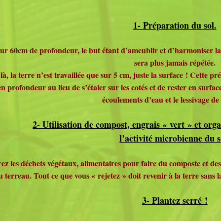
1- Préparation du sol.
 sur 60cm de profondeur, le but étant d’ameublir et d’harmoniser la s
sera plus jamais répétée.
là, la terre n’est travaillée que sur 5 cm, juste la surface ! Cette p
 profondeur au lieu de s’étaler sur les cotés et de rester en surface
écoulements d’eau et le lessivage de 
2- Utilisation de compost, engrais « vert » et org
l’activité microbienne du s
s déchets végétaux, alimentaires pour faire du composte et des en
u terreau. Tout ce que vous « rejetez » doit revenir à la terre sans l
3- Plantez serré !