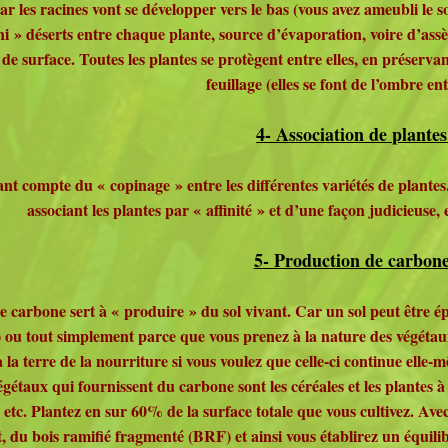
car les racines vont se développer vers le bas (vous avez ameubli le
ini » déserts entre chaque plante, source d’évaporation, voire d’assè
e surface. Toutes les plantes se protègent entre elles, en préservan
feuillage (elles se font de l’ombre ent
4- Association de plantes
nt compte du « copinage » entre les différentes variétés de plantes
associant les plantes par « affinité » et d’une façon judicieuse, 
5- Production de carbone
 carbone sert à « produire » du sol vivant. Car un sol peut être épu
.) ou tout simplement parce que vous prenez à la nature des végétaux
 la terre de la nourriture si vous voulez que celle-ci continue elle
égétaux qui fournissent du carbone sont les céréales et les plantes à
ne, etc. Plantez en sur 60% de la surface totale que vous cultivez. Av
, du bois ramifié fragmenté (BRF) et ainsi vous établirez un équilib