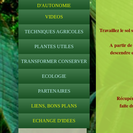
D'AUTONOMIE
VIDEOS
Travaillez le sol
TECHNIQUES AGRICOLES
A partir de 
PLANTES UTILES
descendre en
TRANSFORMER CONSERVER
ECOLOGIE
PARTENAIRES
Récupérez le
faite d
LIENS, BONS PLANS
ECHANGE D'IDEES