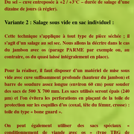
Du sel – cuve entreposée à +2 / +3°C – durée de salage d’une
dizaine de jours (à régler).
Variante 2 : Salage sous vide en sac individuel :
Cette technique s’applique à tout type de pièce séchée ; il
s’agit d’un salage au sel sec. Nous allons la décrire dans le cas
du jambon avec os (parage PARME par exemple ou, au
contraire, os du quasi laissé intégralement en place).
Pour la réaliser, il faut disposer d’un matériel de mise sous
vide avec cuve suffisamment profonde (hauteur du jambon) et
barre de soudure assez longue (environ 60 cm) pour souder
des sacs de 500 X 700 mm. Les sacs utilisés seront épais (240
µm) et l’on évitera les perforations en plaçant de la toile de
protection sur les esquilles d’os (coxal, tête du fémur, crosse) :
toile du type « bone guard ».
On peut également utiliser des sacs spéciaux «
conditionnement de viande avec os » (type TBG de