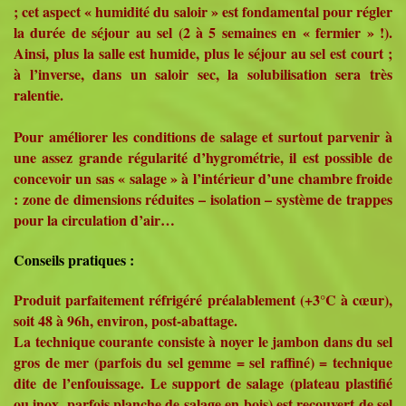
; cet aspect « humidité du saloir » est fondamental pour régler
la durée de séjour au sel (2 à 5 semaines en « fermier » !).
Ainsi, plus la salle est humide, plus le séjour au sel est court ;
à l’inverse, dans un saloir sec, la solubilisation sera très
ralentie.
Pour améliorer les conditions de salage et surtout parvenir à
une assez grande régularité d’hygrométrie, il est possible de
concevoir un sas « salage » à l’intérieur d’une chambre froide
: zone de dimensions réduites – isolation – système de trappes
pour la circulation d’air…
Conseils pratiques :
Produit parfaitement réfrigéré préalablement (+3°C à cœur),
soit 48 à 96h, environ, post-abattage.
La technique courante consiste à noyer le jambon dans du sel
gros de mer (parfois du sel gemme = sel raffiné) = technique
dite de l’enfouissage. Le support de salage (plateau plastifié
ou inox, parfois planche de salage en bois) est recouvert de sel