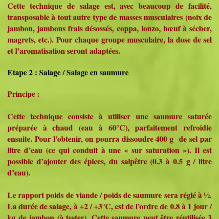
Cette technique de salage est, avec beaucoup de facilité,
transposable à tout autre type de masses musculaires (noix de
jambon, jambons frais désossés, coppa, lonzo, bœuf à sécher,
magrets, etc.). Pour chaque groupe musculaire, la dose de sel
et l’aromatisation seront adaptées.
Etape 2 : Salage / Salage en saumure
Principe :
Cette technique consiste à utiliser une saumure saturée
préparée à chaud (eau à 60°C), parfaitement refroidie
ensuite. Pour l’obtenir, on pourra dissoudre 400 g de sel par
litre d’eau (ce qui conduit à une « sur saturation »). Il est
possible d’ajouter des épices, du salpêtre (0.3 à 0.5 g / litre
d’eau).
Le rapport poids de viande / poids de saumure sera réglé à ½.
La durée de salage, à +2 / +3°C, est de l’ordre de 0.8 à 1 jour /
kg de jambon (à tester). Cette saumure peut être réutilisée 3