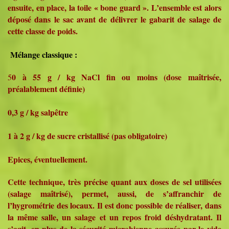
ensuite, en place, la toile « bone guard ». L’ensemble est alors
déposé dans le sac avant de délivrer le gabarit de salage de
cette classe de poids.
Mélange classique :
0 à 55 g / kg NaCl fin ou moins (dose maîtrisée,
5
préalablement définie)
0,3 g / kg salpêtre
1 à 2 g / kg de sucre cristallisé (pas obligatoire)
Epices, éventuellement.
Cette technique, très précise quant aux doses de sel utilisées
(salage maîtrisé), permet, aussi, de s’affranchir de
l’hygrométrie des locaux. Il est donc possible de réaliser, dans
la même salle, un salage et un repos froid déshydratant. Il
s’agit, en plus de la sécurité microbienne assurée par le vide