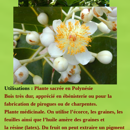
Utilisations :
Plante sacrée en Polynésie
Bois très dur, apprécié en ébénisterie ou pour la
fabrication de pirogues ou de charpentes.
Plante médicinale. On utilise l’écorce, les graines, les
feuilles ainsi que l’huile amère des graines et
la résine (latex). Du fruit on peut extraire un pigment