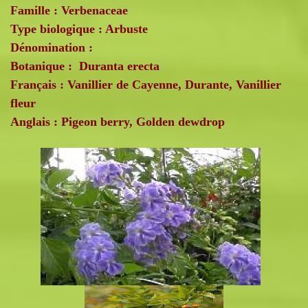
Famille : Verbenaceae
Type biologique : Arbuste
Dénomination :
Botanique : Duranta erecta
Français : Vanillier de Cayenne, Durante, Vanillier
fleur
Anglais : Pigeon berry, Golden dewdrop