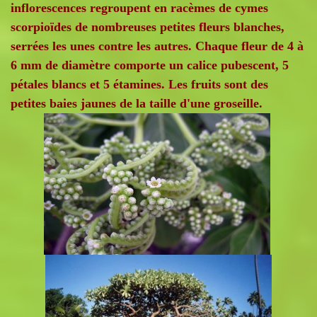
inflorescences regroupent en racèmes de cymes
scorpioïdes de nombreuses petites fleurs blanches,
serrées les unes contre les autres. Chaque fleur de 4 à
6 mm de diamètre comporte un calice pubescent, 5
pétales blancs et 5 étamines. Les fruits sont des
petites baies jaunes de la taille d'une groseille.