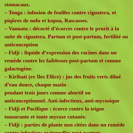
stomacaux.
– Tonga : infusion de feuilles contre ciguatera, et
piqûres de nofu et kopoa, Rascasses.
– Vanuatu : décocté d’écorces contre le prurit à la
suite de ciguatera. Partum et post-partum, fertilité ou
anticonception
– Fidji : liquide d’expression des racines dans un
remède contre les faiblesses post-partum et comme
galactogène.
– Kiribati (ex Iles Ellice) : jus des fruits verts dilué
d’eau douce, chaque matin
pendant trois jours comme abortif ou
anticonceptionnel. Anti-infectieux, anti-mycosique
– Fidji et Pacifique : écorce contre la teigne
tonsurante et toute mycose cutanée.
– Fidji : parties de plante non citées dans un remède
contre infections maternelles post-partum.