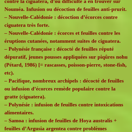
contre la ciguatera, d’où difficulté à en trouver sur
Nouméa. Infusion ou décoction de feuilles anti-prurit.
– Nouvelle-Calédonie : décoction d’écorces contre
ciguatera très forte.
– Nouvelle-Calédonie : écorces et feuilles contre les
éruptions cutanées, notamment suites de ciguatera.
– Polynésie française : décocté de feuilles réputé
dépuratif, jeunes pousses appliquées sur piqûres nohu
(Pétard, 1986) [= rascasses, poisson-pierre, stone-fish,
etc).
– Pacifique, nombreux archipels : décocté de feuilles
ou infusion d’écorces remède populaire contre la
gratte (ciguatera).
– Polynésie : infusion de feuilles contre intoxications
alimentaires.
– Samoa : infusion de feuilles de Hoya australis +
feuilles d’Argusia argentea contre problèmes