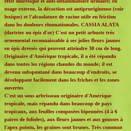
effet diurétique et anti-inflammatoire urinaire; en
usage externe, la décoction est antiprurigineuse (voir
lexique) et l'alcoolature de racine utile en friction
dans les douleurs rhumatismales. CASSIA ALATA
(dartrier ou épis d'or) C'est un petit arbuste très
ornemental reconnaissable à ses jolies fleurs jaunes
en épis dressés qui peuvent atteindre 30 cm de long.
Originaire d'Amérique tropicale, il a été répandu
dans toutes les régions chaudes du monde; il est
devenu subspontané dans beaucoup d'endroits, se
développant facilement dans les friches et les zones
ouvertes
C'est un sous arbrisseau originaire d'Amérique
tropicale, mais répandu dans beaucoup de pays
tropicaux, aux feuilles composées bipennées (4 à 6
paires de folioles), aux fleurs jaunes et aux gousses à
l'apex pointu, les graines sont brunes. Très commun