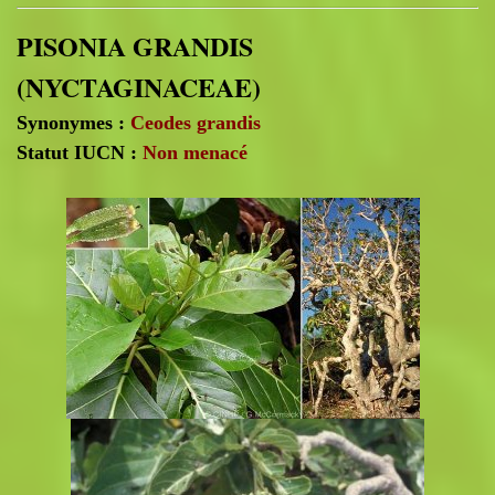
PISONIA GRANDIS
(NYCTAGINACEAE)
Synonymes :
Ceodes grandis
Statut IUCN :
Non menacé