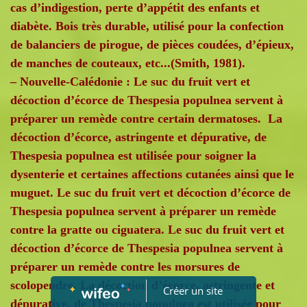
cas d’indigestion, perte d’appétit des enfants et
diabète. Bois très durable, utilisé pour la confection
de balanciers de pirogue, de pièces coudées, d’épieux,
de manches de couteaux, etc...(Smith, 1981).
– Nouvelle-Calédonie : Le suc du fruit vert et
décoction d’écorce de Thespesia populnea servent à
préparer un remède contre certain dermatoses. La
décoction d’écorce, astringente et dépurative, de
Thespesia populnea est utilisée pour soigner la
dysenterie et certaines affections cutanées ainsi que le
muguet. Le suc du fruit vert et décoction d’écorce de
Thespesia populnea servent à préparer un remède
contre la gratte ou ciguatera. Le suc du fruit vert et
décoction d’écorce de Thespesia populnea servent à
préparer un remède contre les morsures de
scolopendre. La décoction d’écorce, astringente et
Créer un site
dépurative, de Thespesia populnea est utilisée pour