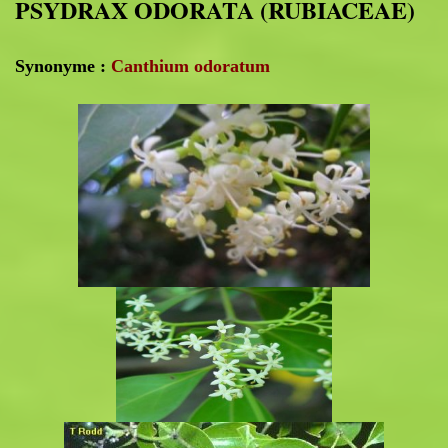
PSYDRAX ODORATA (RUBIACEAE)
Synonyme :
Canthium odoratum